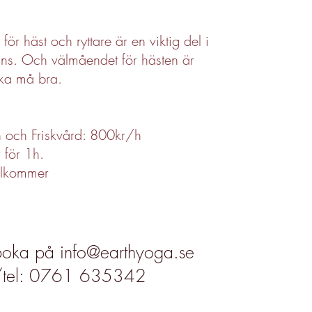
ör häst och ryttare är en viktig del i
ans. Och välmåendet för hästen är
 ska må bra.
 och Friskvård: 800kr/h
 för 1h.
illkommer
 boka på
info@earthyoga.se
s/tel: 0761 635342