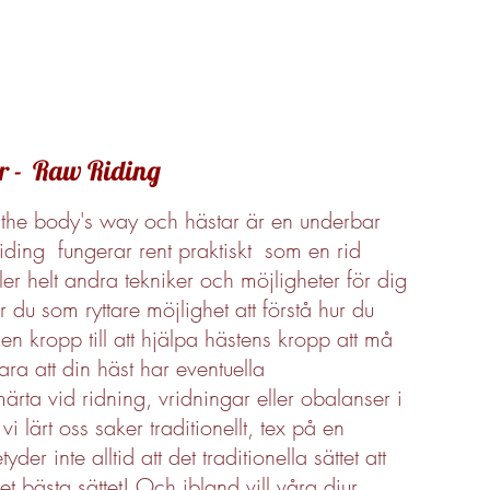
ar - Raw Riding
 the body's way och hästar är en underbar
ding fungerar rent praktiskt som en rid
ler helt andra tekniker och möjligheter för dig
r du som ryttare möjlighet att förstå hur du
 kropp till att hjälpa hästens kropp att må
ara att din häst har eventuella
ärta vid ridning, vridningar eller obalanser i
i lärt oss saker traditionellt, tex på en
der inte alltid att det traditionella sättet att
et bästa sättet! Och ibland vill våra djur