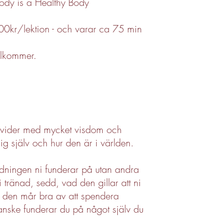
dy is a Healthy Body
0kr/lektion - och varar ca 75 min
illkommer.
divider med mycket visdom och
g själv och hur den är i världen.
idningen ni funderar på utan andra
li tränad, sedd, vad den gillar att ni
r den mår bra av att spendera
anske funderar du på något själv du